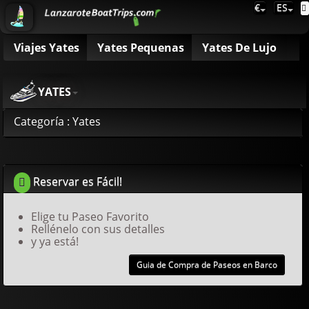
€
ES
Viajes Yates
Yates Pequenas
Yates De Lujo
YATES
Categoría : Yates
Reservar es Fácil!
Elige tu Paseo Favorito
Rellénelo con sus detalles
y ya está!
Guia de Compra de Paseos en Barco